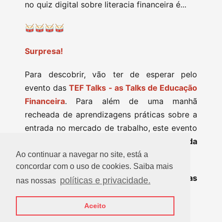
no quiz digital sobre literacia financeira é...
🥁🥁🥁🥁
Surpresa!
Para descobrir, vão ter de esperar pelo
evento das
TEF Talks - as Talks de Educação
Financeira
. Para além de uma manhã
recheada de aprendizagens práticas sobre a
entrada no mercado de trabalho, este evento
vai ser marcado também pelo
anúncio da
Grande Vencedora das Olimpíadas
.
Ao continuar a navegar no site, está a
concordar com o uso de cookies. Saiba mais
É já no dia
16 de maio
! O programa e as
políticas e privacidade.
nas nossas
estão disponíveis aqui
inscrições
.
Aceito