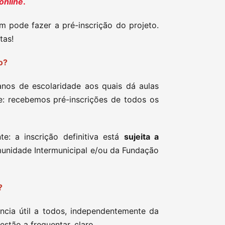
online
.
 pode fazer a pré-inscrição do projeto.
tas!
ão?
anos de escolaridade aos quais dá aulas
e: recebemos pré-inscrições de todos os
: a inscrição definitiva está
sujeita a
unidade Intermunicipal e/ou da Fundação
s?
ência útil a todos, independentemente da
stão a frequentar, claro.