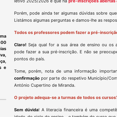
letivo 2025/2026 e que há
pré-inscrições abertas
Porém, pode ainda ter algumas dúvidas sobre quem
Listámos algumas perguntas e damos-lhe as respos
Todos os professores podem fazer a pré-inscriç
ama
800
Claro!
Seja qual for a sua área de ensino ou os 
ias
pode fazer a sua pré-inscrição. E não se preocup
va,
pontos do país.
ça,
s e
Tome, porém, nota de uma informação importante
confirmação
por parte do respetivo Município/Com
António Cupertino de Miranda.
O projeto adequa-se a turmas de todos os curso
Sem dúvida
! A literacia financeira é uma compet
idade, do ciclo de ensino… e também do curso que e