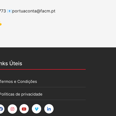
 773
📧
portuaconta@facm.pt
💪
inks Úteis
Termos e Condições
Políticas de privacidade