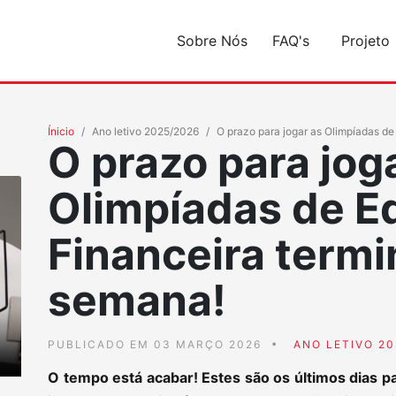
Sobre Nós
FAQ's
Projeto
Ínicio
Ano letivo 2025/2026
O prazo para jogar as Olimpíadas d
O prazo para jog
Olimpíadas de 
Financeira termi
semana!
PUBLICADO EM 03 MARÇO 2026
ANO LETIVO 20
O tempo está acabar! Estes são os últimos dias p