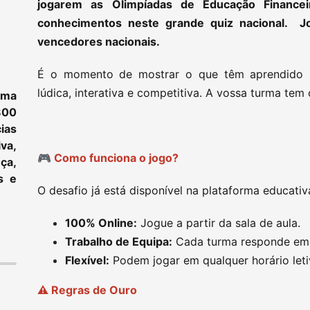
jogarem as Olimpíadas de Educação Financ
conhecimentos neste grande quiz nacional. J
vencedores nacionais.
É o momento de mostrar o que têm aprendido so
lúdica, interativa e competitiva. A vossa turma tem
ama
800
ias
va,
🎮 Como funciona o jogo?
ça,
s e
O desafio já está disponível na plataforma educativ
100% Online:
Jogue a partir da sala de aula.
Trabalho de Equipa:
Cada turma responde em 
Flexível:
Podem jogar em qualquer horário leti
⚠️ Regras de Ouro