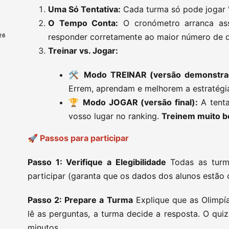
Uma Só Tentativa:
Cada turma só pode jogar 
O Tempo Conta:
O cronómetro arranca ass
responder corretamente ao maior número de 
26
Treinar vs. Jogar:
🛠️
Modo TREINAR (versão demonstra
Errem, aprendam e melhorem a estratégi
🏆
Modo JOGAR (versão final):
A tenta
vosso lugar no ranking.
Treinem muito be
🚀 Passos para participar
Passo 1: Verifique a Elegibilidade
Todas as turma
participar (garanta que os dados dos alunos estão 
Passo 2: Prepare a Turma
Explique que as Olimpí
lê as perguntas, a turma decide a resposta. O qu
minutos.