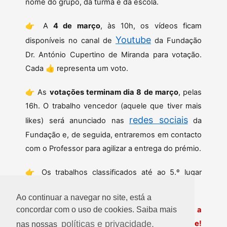
nome do grupo, da turma e da escola.
👉 A
4 de março
, às 10h, os vídeos ficam
Youtube
disponíveis no canal de
da Fundação
Dr. António Cupertino de Miranda para votação.
Cada 👍 representa um voto.
👉 As
votações terminam dia 8 de março
, pelas
16h. O trabalho vencedor (aquele que tiver mais
redes sociais
likes) será anunciado nas
da
Fundação e, de seguida, entraremos em contacto
com o Professor para agilizar a entrega do prémio.
👉 Os trabalhos classificados até ao 5.º lugar
também terão um destaque nas redes sociais!
Ao continuar a navegar no site, está a
Contamos com a sua turma para nos ajudar a
concordar com o uso de cookies. Saiba mais
políticas e privacidade.
divulgar a importância dos seguros? Boa sorte!
nas nossas